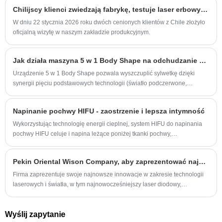
technologię głębokiego uczenia się, technologię symulacji skóry 3D oraz
Chilijscy klienci zwiedzają fabrykę, testuje laser erbowy 2940 nm
przetwarzanie w chmurze i przechowywanie w chmurze w celu
przeprowadzenia powierzchownych i głębokich analiz ilościowych
W dniu 22 stycznia 2026 roku dwóch cenionych klientów z Chile złożyło
analiza cech patologicznych skóry.
oficjalną wizytę w naszym zakładzie produkcyjnym.
Jak działa maszyna 5 w 1 Body Shape na odchudzanie ciała?
Urządzenie 5 w 1 Body Shape pozwala wyszczuplić sylwetkę dzięki
synergii pięciu podstawowych technologii (światło podczerwone,
bipolarna częstotliwość radiowa, wałek, kawitacja i odsysanie
próżniowe), które działają na komórki tłuszczowe, tkankę łączną i
Napinanie pochwy HIFU - zaostrzenie i lepsza intymność
krążenie — nie jest wymagana operacja ani przestoje.
Wykorzystując technologię energii cieplnej, system HIFU do napinania
pochwy HIFU celuje i napina leżące poniżej tkanki pochwy,
uruchamiając naturalną produkcję kolagenu w organizmie – bez
konieczności stosowania znieczulenia, igieł lub jakiejkolwiek operacji.
Pekin Oriental Wison Company, aby zaprezentować najnowocześniejsze technologie laserowe w Dubaiderma 2025-Booth 2B12
Firma zaprezentuje swoje najnowsze innowacje w zakresie technologii
laserowych i światła, w tym najnowocześniejszy laser diodowy,
pikosekundowy laser i systemy IPL. Odwiedzający są zaproszeni do
zbadania tych przełomowych rozwiązań na stoisku 2B12, gdzie
Wyślij zapytanie
przyszłość leczenia estetycznego i dermatologicznego będzie pełna.