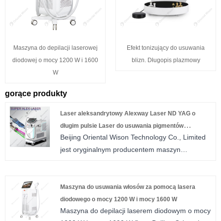
Maszyna do depilacji laserowej
Efekt tonizujący do usuwania
diodowej o mocy 1200 W i 1600
blizn. Długopis plazmowy
W
gorące produkty
Laser aleksandrytowy Alexway Laser ND YAG o
długim pulsie Laser do usuwania pigmentów
Beijing Oriental Wison Technology Co., Limited
naczyniowych Sprzęt kosmetyczny
jest oryginalnym producentem maszyn
kosmetycznych od 2002 roku, specjalizującym
się w sprzęcie kliniki salonów kosmetycznych.
Na chińskich rynkach posiadamy wszelkiego
Maszyna do usuwania włosów za pomocą lasera
rodzaju urządzenia kosmetyczne, zawsze
diodowego o mocy 1200 W i mocy 1600 W
Maszyna do depilacji laserem diodowym o mocy
zapewniamy produkty wysokiej jakości i dobrą