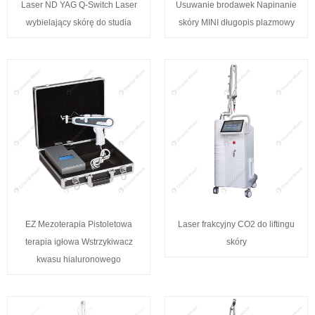
Laser ND YAG Q-Switch Laser
Usuwanie brodawek Napinanie
wybielający skórę do studia
skóry MINI długopis plazmowy
EZ Mezoterapia Pistoletowa
Laser frakcyjny CO2 do liftingu
terapia igłowa Wstrzykiwacz
skóry
kwasu hialuronowego