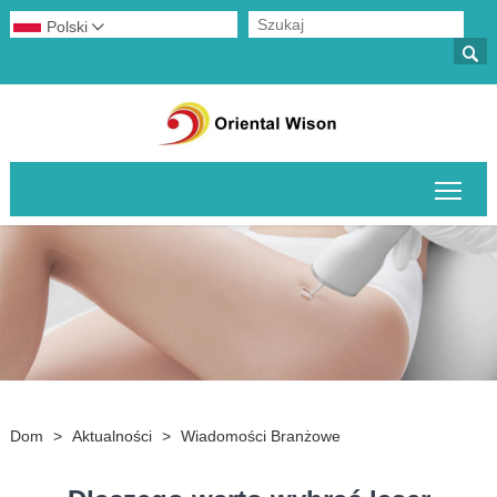
Polski


Prze
Dom
>
Aktualności
>
Wiadomości Branżowe