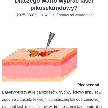
Dlaczego warto wybrać laser
pikosekundowy?
2025-03-03
4
Zostaw mi wiadomość
Picosecond
Laser
Wykorzystuje bardzo krótki tryb wyjściowy impulsów,
zgodnie z zasadą lekkiej mechanicznej fali uderzeniowej,
pigment jest „roztrzaskany” w drobno ziarnistą energię, jest