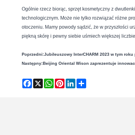
Ogólnie rzecz biorąc, sprzęt kosmetyczny z dwutlen
technologicznym. Może nie tylko rozwiązać różne p
otoczeniu. Mamy powody sądzić, że w przyszłości ur
piękną skórę i pewny siebie uśmiech większej liczbi
Poprzedni:
Jubileuszowy InterCHARM 2023 w tym roku 
Następny:
Beijing Oriental Wison zaprezentuje inno
Facebook
X
WhatsApp
Pinterest
LinkedIn
Share