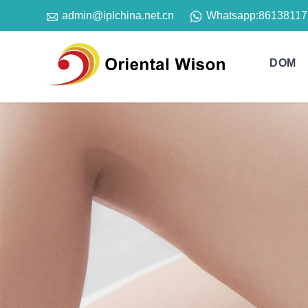

Whatsapp:
86138117
admin@iplchina.net.cn
DOM