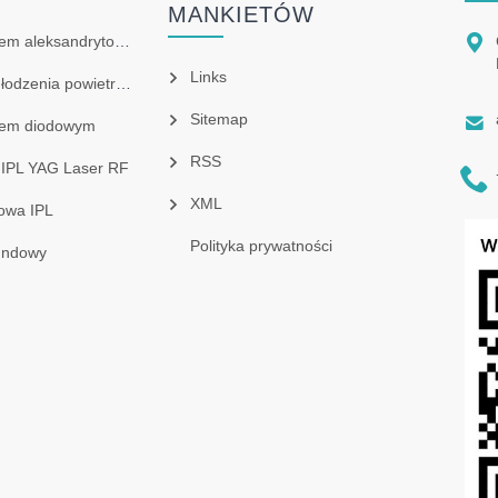
MANKIETÓW

em aleksandrytowym
Links
dzenia powietrzem

Sitemap
erem diodowym
RSS
 IPL YAG Laser RF

XML
owa IPL
Polityka prywatności
undowy