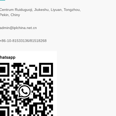
Centrum Ruiduguoji, Jiukeshu, Liyuan, Tongzhou,
Pekin, Chiny
admin@iplchina.net.cn
+86-10-81533136
/
81518268