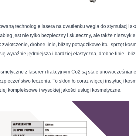
waną technologię lasera na dwutlenku węgla do stymulacji sk
ieg jest nie tylko bezpieczny i skuteczny, ale także niezwykle
zwiotczenie, drobne linie, blizny potrądzikowe itp., sprzęt k
ę wyraźnie jędrniejsza i bardziej elastyczna, drobne linie i bl
osmetyczne z laserem frakcyjnym Co2 są stale unowocześniane. 
ę bezpieczeństwo leczenia. To skłoniło coraz więcej instytucj
iej kompleksowe i wysokiej jakości usługi kosmetyczne.