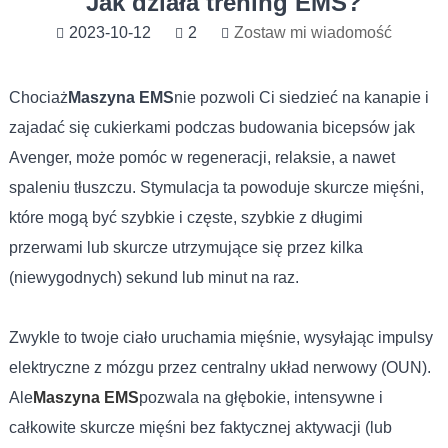
Jak działa trening EMS?
2023-10-12
2
Zostaw mi wiadomość
Chociaż
Maszyna EMS
nie pozwoli Ci siedzieć na kanapie i
zajadać się cukierkami podczas budowania bicepsów jak
Avenger, może pomóc w regeneracji, relaksie, a nawet
spaleniu tłuszczu. Stymulacja ta powoduje skurcze mięśni,
które mogą być szybkie i częste, szybkie z długimi
przerwami lub skurcze utrzymujące się przez kilka
(niewygodnych) sekund lub minut na raz.
Zwykle to twoje ciało uruchamia mięśnie, wysyłając impulsy
elektryczne z mózgu przez centralny układ nerwowy (OUN).
Ale
Maszyna EMS
pozwala na głębokie, intensywne i
całkowite skurcze mięśni bez faktycznej aktywacji (lub