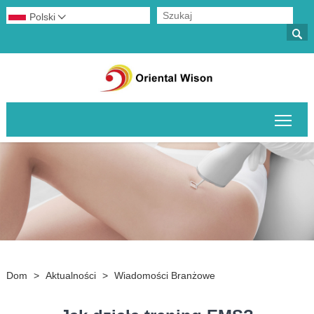
Polski


Prze
Dom
>
Aktualności
>
Wiadomości Branżowe