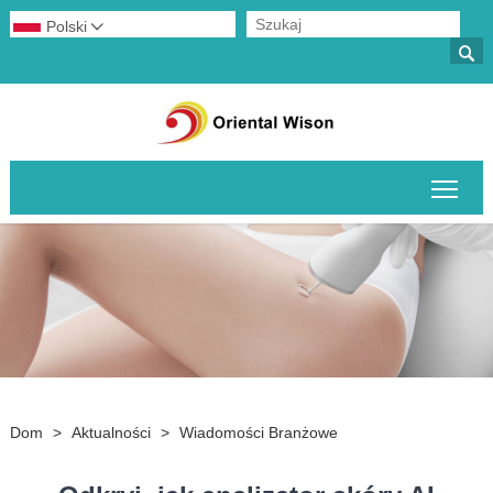
Polski


Prze
Dom
>
Aktualności
>
Wiadomości Branżowe