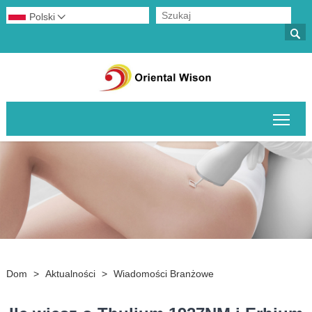
Polski


Prze
Dom
>
Aktualności
>
Wiadomości Branżowe