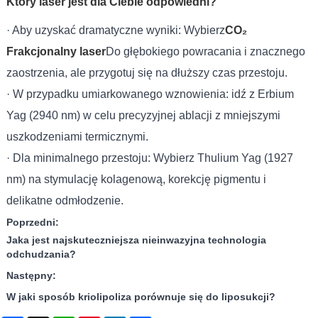
Który laser jest dla Ciebie odpowiedni?
· Aby uzyskać dramatyczne wyniki: Wybierz
CO₂
Frakcjonalny laser
Do głębokiego powracania i znacznego
zaostrzenia, ale przygotuj się na dłuższy czas przestoju.
· W przypadku umiarkowanego wznowienia: idź z Erbium
Yag (2940 nm) w celu precyzyjnej ablacji z mniejszymi
uszkodzeniami termicznymi.
· Dla minimalnego przestoju: Wybierz Thulium Yag (1927
nm) na stymulację kolagenową, korekcję pigmentu i
delikatne odmłodzenie.
Poprzedni:
Jaka jest najskuteczniejsza nieinwazyjna technologia
odchudzania?
Następny:
W jaki sposób kriolipoliza porównuje się do liposukcji?