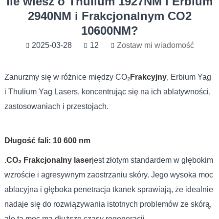
Ile wiesz o Thulium 1927NM i Erbium
2940NM i Frakcjonalnym CO2
10600NM?
2025-03-28
12
Zostaw mi wiadomość
Zanurzmy się w różnice między CO₂
Frakcyjny
, Erbium Yag
i Thulium Yag Lasers, koncentrując się na ich ablatywności,
zastosowaniach i przestojach.
Długość fali: 10 600 nm
.
CO₂ Frakcjonalny laser
jest złotym standardem w głębokim
wzroście i agresywnym zaostrzaniu skóry. Jego wysoka moc
ablacyjna i głęboka penetracja tkanek sprawiają, że idealnie
nadaje się do rozwiązywania istotnych problemów ze skórą,
ale ta moc ma dłuższe czasy regeneracji.